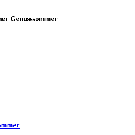
aner Genusssommer
sommer