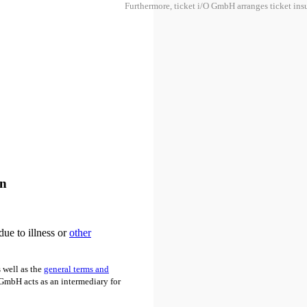
Furthermore, ticket i/O GmbH arranges ticket in
an
due to illness or
other
 well as the
general terms and
O GmbH acts as an intermediary for