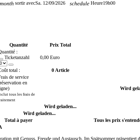
_month
sortir avec
Sa. 12/09/2026
schedule
Heure
19h00
Quantité
Prix Total
Quantité :
Ticketanzahl
0,00 Euro
oût total :
0
Article
Frais de service
(réservation en
igne)
Wird gela
nclut tous les frais de
raitement
Wird geladen...
Wird geladen...
Total à payer
Tous les prix s'enten
A
operation mit Genuss, Freude und Austausch. Im Spätsommer präsentiert