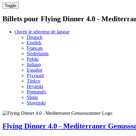
Toggle
Billets pour
Flying Dinner 4.0 - Mediterr
Ouvrir le sélecteur de langue
Deutsch
English
Français
Nederlands
Polski
Italiano
Español
Русский
Türkçe
Hrvatski
Português
Shqip
Slovenski
Flying Dinner 4.0 - Mediterraner Genuss