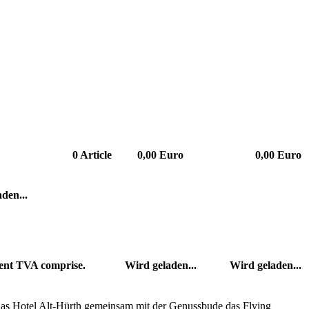
0
Article
0,00 Euro
0,00 Euro
den...
dent TVA comprise.
Wird geladen...
Wird geladen...
 das Hotel Alt-Hürth gemeinsam mit der Genussbude das Flying