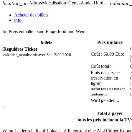
location_on
Adresse/localisation :
Genussbude, Hürth
calendar
Acheter des billets
info
Im Preis enthalten sind Fingerfood und Wein.
billets
Prix unitaire
Reguläres Ticket
Coût :
69,00 Euro
calendar_month
sortir avec
Sa. 12/09/2026
Coût total :
C
Frais de service
(réservation en
ligne)
l
inclut tous les frais de
i
traitement
t
Wird geladen...
:
Total à payer
tous les prix incluent la TV
Wenn Leidenschaft auf Lokales trifft, entsteht eine Alt-Hürther Ko