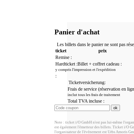
Panier d'achat
Les billets dans le panier ne sont pas rés
ticket
prix
Remise :
Hardticket :
Billet + coffret cadeau :
y compris l'impression et l'expédition
:
Ticketversicherung:
Frais de service (réservation en lig
inclut tous les frais de traitement
Total TVA incluse :
Note : ticket i/O GmbH n'est pas lui-même l'organ
est également l'émetteur des billets. Ticket i/O G
l'organisateur de l'événement est Urbs Amoris G