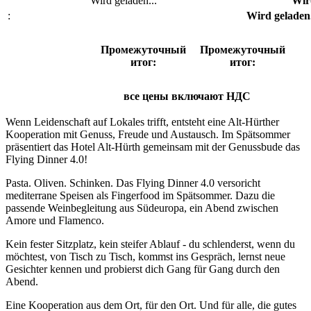
Wird geladen...
Wird
:
Wird geladen.
Промежуточный
Промежуточный
итог:
итог:
все цены включают НДС
Wenn Leidenschaft auf Lokales trifft, entsteht eine Alt-Hürther
Kooperation mit Genuss, Freude und Austausch. Im Spätsommer
präsentiert das Hotel Alt-Hürth gemeinsam mit der Genussbude das
Flying Dinner 4.0!
Pasta. Oliven. Schinken. Das Flying Dinner 4.0 versoricht
mediterrane Speisen als Fingerfood im Spätsommer. Dazu die
passende Weinbegleitung aus Südeuropa, ein Abend zwischen
Amore und Flamenco.
Kein fester Sitzplatz, kein steifer Ablauf - du schlenderst, wenn du
möchtest, von Tisch zu Tisch, kommst ins Gespräch, lernst neue
Gesichter kennen und probierst dich Gang für Gang durch den
Abend.
Eine Kooperation aus dem Ort, für den Ort. Und für alle, die gutes