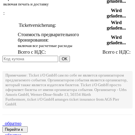
geladen...
включая печать и доставку
Wird
:
geladen...
Wird
Ticketversicherung:
geladen...
Стоимость предварительного
Wird
бронирования:
geladen...
включая все расчетные расходы
Всего с НДС:
Всего с НДС:
Примечание: Ticket i/O GmbH сам по себе не является организатором
предлагаемого события. Организатором события является организатор,
который также является издателем билетов. Ticket i/O GmbH просто
оформляет билеты от имени организатора события. Организатор - Urbs
Amoris GmbH, Werner-Disse-Straße 13, 50354 Hürth
Furthermore, ticket i/O GmbH arranges ticket insurance from AGS Pier
GmbH.
обратно
Перейти к