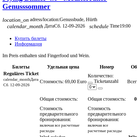
Genusssommer
location_on
adress/location:
Genussbude, Hürth
calendar_month
Дата
Сб. 12-09-2026
schedule
Time
19:00
Купить билеты
Информация
Im Preis enthalten sind Fingerfood und Wein.
Билеты
Удельная цена
Номер
Об
Reguläres Ticket
Количество:
calendar_month
Дата
Ticketanzahl
Стоимость:
69,00 Euro
Сб. 12-09-2026
Общая стоимость:
Общая стоимость:
0
Стоимость
Стоимость
предварительного
предварительного
бронирования:
бронирования:
включая все расчетные
включая все
расходы
расчетные расходы