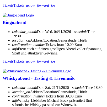
Tickets
Tickets
arrow_forward_ios
Bingoabend
calendar_month
Date
Wed. 04/11/2026
schedule
Time
19:30
location_on
Address/Location:
Genussbude, Hürth
confirmation_number
Tickets from 10,00 Euro
info
Freut euch auf einen geselligen Abend voller Spannung,
Spaß und attraktiver Gewinne.
Tickets
Tickets
arrow_forward_ios
Whiskyabend - Tasting & Livemusik
calendar_month
Date
Sat. 21/11/2026
schedule
Time
18:30
location_on
Address/Location:
Genussbude, Hürth
confirmation_number
Tickets from 39,00 Euro
info
Whisky-Liebhaber Michael Bock präsentiert fünf
schottische Whisky passend zur Winterzeit.