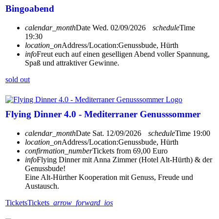
Bingoabend
calendar_month
Date
Wed. 02/09/2026
schedule
Time
19:30
location_on
Address/Location:
Genussbude, Hürth
info
Freut euch auf einen geselligen Abend voller Spannung,
Spaß und attraktiver Gewinne.
sold out
Flying Dinner 4.0 - Mediterraner Genusssommer
calendar_month
Date
Sat. 12/09/2026
schedule
Time
19:00
location_on
Address/Location:
Genussbude, Hürth
confirmation_number
Tickets from 69,00 Euro
info
Flying Dinner mit Anna Zimmer (Hotel Alt-Hürth) & der
Genussbude!
Eine Alt-Hürther Kooperation mit Genuss, Freude und
Austausch.
Tickets
Tickets
arrow_forward_ios