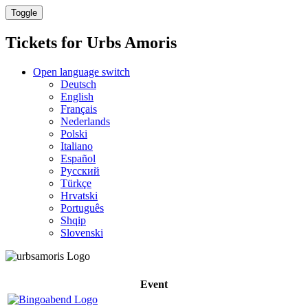
Toggle
Tickets for
Urbs Amoris
Open language switch
Deutsch
English
Français
Nederlands
Polski
Italiano
Español
Русский
Türkçe
Hrvatski
Português
Shqip
Slovenski
Event