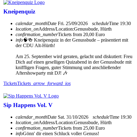
Kneipenquiz
calendar_month
Date
Fri. 25/09/2026
schedule
Time
19:30
location_on
Address/Location:
Genussbude, Hürth
confirmation_number
Tickets from 20,00 Euro
info
🧠🍻 Kneipenquiz in der Genussbude – präsentiert mit
der CDU Alt-Hürth!
Am 25. September wird geraten, gelacht und diskutiert: Freu
Dich auf einen geselligen Quizabend in der Genussbude mit
kniffligen Fragen, guter Stimmung und anschließender
Aftershowparty mit DJ! 🎶
Tickets
Tickets
arrow_forward_ios
Sip Happens Vol. V
calendar_month
Date
Sat. 31/10/2026
schedule
Time
19:30
location_on
Address/Location:
Genussbude, Hürth
confirmation_number
Tickets from 25,00 Euro
info
Gönn' dir einen Schluck voller Genuss!