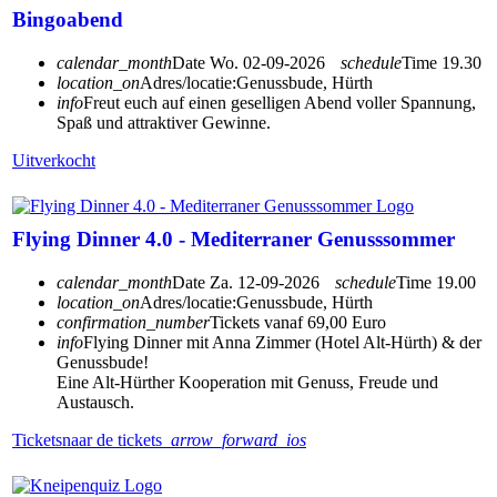
Bingoabend
calendar_month
Date
Wo. 02-09-2026
schedule
Time
19.30
location_on
Adres/locatie:
Genussbude, Hürth
info
Freut euch auf einen geselligen Abend voller Spannung,
Spaß und attraktiver Gewinne.
Uitverkocht
Flying Dinner 4.0 - Mediterraner Genusssommer
calendar_month
Date
Za. 12-09-2026
schedule
Time
19.00
location_on
Adres/locatie:
Genussbude, Hürth
confirmation_number
Tickets vanaf 69,00 Euro
info
Flying Dinner mit Anna Zimmer (Hotel Alt-Hürth) & der
Genussbude!
Eine Alt-Hürther Kooperation mit Genuss, Freude und
Austausch.
Tickets
naar de tickets
arrow_forward_ios