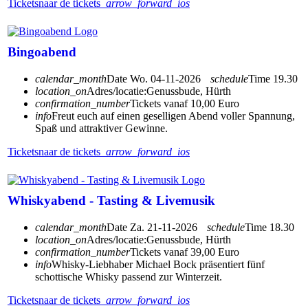
Tickets
naar de tickets
arrow_forward_ios
Bingoabend
calendar_month
Date
Wo. 04-11-2026
schedule
Time
19.30
location_on
Adres/locatie:
Genussbude, Hürth
confirmation_number
Tickets vanaf 10,00 Euro
info
Freut euch auf einen geselligen Abend voller Spannung,
Spaß und attraktiver Gewinne.
Tickets
naar de tickets
arrow_forward_ios
Whiskyabend - Tasting & Livemusik
calendar_month
Date
Za. 21-11-2026
schedule
Time
18.30
location_on
Adres/locatie:
Genussbude, Hürth
confirmation_number
Tickets vanaf 39,00 Euro
info
Whisky-Liebhaber Michael Bock präsentiert fünf
schottische Whisky passend zur Winterzeit.
Tickets
naar de tickets
arrow_forward_ios