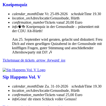
Kneipenquiz
calendar_month
Date
Vr. 25-09-2026
schedule
Time
19.30
location_on
Adres/locatie:
Genussbude, Hürth
confirmation_number
Tickets vanaf 20,00 Euro
info
🧠🍻 Kneipenquiz in der Genussbude – präsentiert mit
der CDU Alt-Hürth!
Am 25. September wird geraten, gelacht und diskutiert: Freu
Dich auf einen geselligen Quizabend in der Genussbude mit
kniffligen Fragen, guter Stimmung und anschließender
Aftershowparty mit DJ! 🎶
Tickets
naar de tickets
arrow_forward_ios
Sip Happens Vol. V
calendar_month
Date
Za. 31-10-2026
schedule
Time
19.30
location_on
Adres/locatie:
Genussbude, Hürth
confirmation_number
Tickets vanaf 25,00 Euro
info
Gönn' dir einen Schluck voller Genuss!