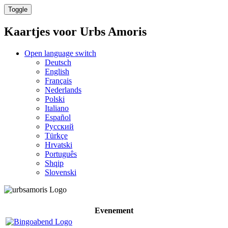
Toggle
Kaartjes voor
Urbs Amoris
Open language switch
Deutsch
English
Français
Nederlands
Polski
Italiano
Español
Русский
Türkçe
Hrvatski
Português
Shqip
Slovenski
Evenement