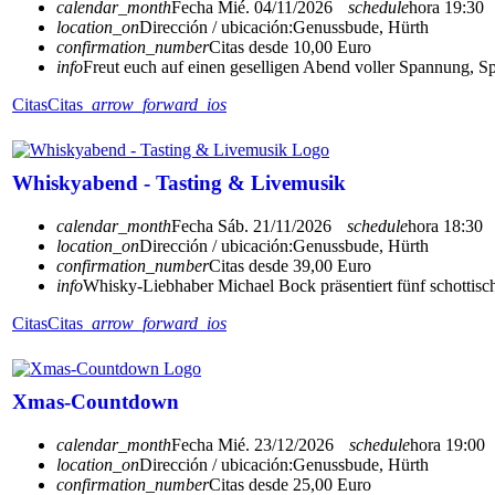
calendar_month
Fecha
Mié. 04/11/2026
schedule
hora
19:30
location_on
Dirección / ubicación:
Genussbude, Hürth
confirmation_number
Citas desde 10,00 Euro
info
Freut euch auf einen geselligen Abend voller Spannung, S
Citas
Citas
arrow_forward_ios
Whiskyabend - Tasting & Livemusik
calendar_month
Fecha
Sáb. 21/11/2026
schedule
hora
18:30
location_on
Dirección / ubicación:
Genussbude, Hürth
confirmation_number
Citas desde 39,00 Euro
info
Whisky-Liebhaber Michael Bock präsentiert fünf schottisc
Citas
Citas
arrow_forward_ios
Xmas-Countdown
calendar_month
Fecha
Mié. 23/12/2026
schedule
hora
19:00
location_on
Dirección / ubicación:
Genussbude, Hürth
confirmation_number
Citas desde 25,00 Euro