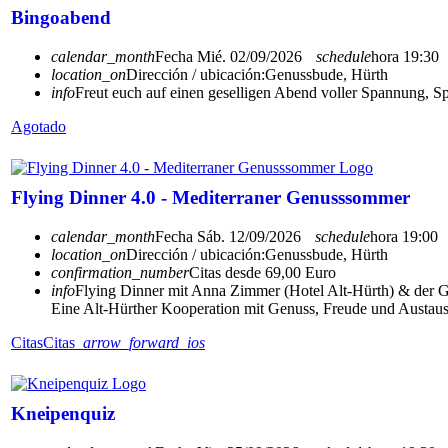
Bingoabend
calendar_month
Fecha
Mié. 02/09/2026
schedule
hora
19:30
location_on
Dirección / ubicación:
Genussbude, Hürth
info
Freut euch auf einen geselligen Abend voller Spannung, S
Agotado
Flying Dinner 4.0 - Mediterraner Genusssommer
calendar_month
Fecha
Sáb. 12/09/2026
schedule
hora
19:00
location_on
Dirección / ubicación:
Genussbude, Hürth
confirmation_number
Citas desde 69,00 Euro
info
Flying Dinner mit Anna Zimmer (Hotel Alt-Hürth) & der 
Eine Alt-Hürther Kooperation mit Genuss, Freude und Austaus
Citas
Citas
arrow_forward_ios
Kneipenquiz