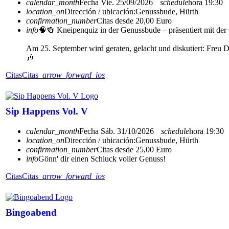
calendar_month
Fecha
Vie. 25/09/2026
schedule
hora
19:30
location_on
Dirección / ubicación:
Genussbude, Hürth
confirmation_number
Citas desde 20,00 Euro
info
🧠🍻 Kneipenquiz in der Genussbude – präsentiert mit de
Am 25. September wird geraten, gelacht und diskutiert: Freu 
🎶
Citas
Citas
arrow_forward_ios
Sip Happens Vol. V
calendar_month
Fecha
Sáb. 31/10/2026
schedule
hora
19:30
location_on
Dirección / ubicación:
Genussbude, Hürth
confirmation_number
Citas desde 25,00 Euro
info
Gönn' dir einen Schluck voller Genuss!
Citas
Citas
arrow_forward_ios
Bingoabend