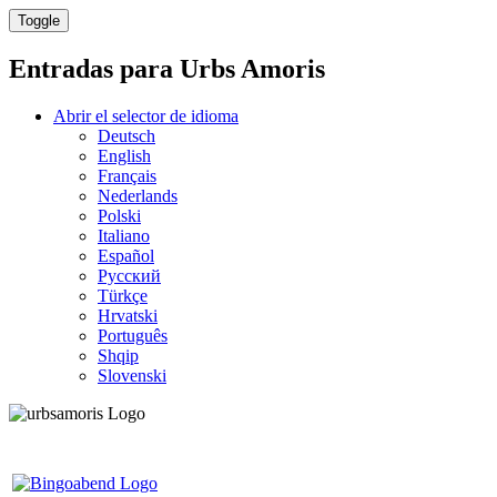
Toggle
Entradas para
Urbs Amoris
Abrir el selector de idioma
Deutsch
English
Français
Nederlands
Polski
Italiano
Español
Русский
Türkçe
Hrvatski
Português
Shqip
Slovenski