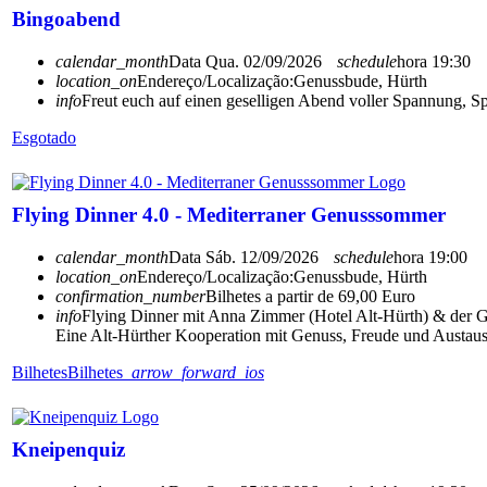
Bingoabend
calendar_month
Data
Qua. 02/09/2026
schedule
hora
19:30
location_on
Endereço/Localização:
Genussbude, Hürth
info
Freut euch auf einen geselligen Abend voller Spannung, S
Esgotado
Flying Dinner 4.0 - Mediterraner Genusssommer
calendar_month
Data
Sáb. 12/09/2026
schedule
hora
19:00
location_on
Endereço/Localização:
Genussbude, Hürth
confirmation_number
Bilhetes a partir de 69,00 Euro
info
Flying Dinner mit Anna Zimmer (Hotel Alt-Hürth) & der 
Eine Alt-Hürther Kooperation mit Genuss, Freude und Austaus
Bilhetes
Bilhetes
arrow_forward_ios
Kneipenquiz