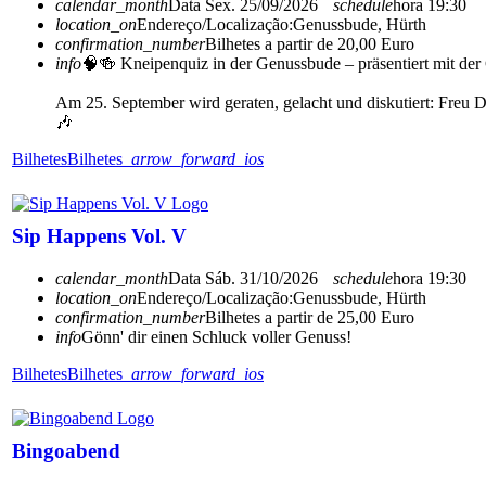
calendar_month
Data
Sex. 25/09/2026
schedule
hora
19:30
location_on
Endereço/Localização:
Genussbude, Hürth
confirmation_number
Bilhetes a partir de 20,00 Euro
info
🧠🍻 Kneipenquiz in der Genussbude – präsentiert mit de
Am 25. September wird geraten, gelacht und diskutiert: Freu 
🎶
Bilhetes
Bilhetes
arrow_forward_ios
Sip Happens Vol. V
calendar_month
Data
Sáb. 31/10/2026
schedule
hora
19:30
location_on
Endereço/Localização:
Genussbude, Hürth
confirmation_number
Bilhetes a partir de 25,00 Euro
info
Gönn' dir einen Schluck voller Genuss!
Bilhetes
Bilhetes
arrow_forward_ios
Bingoabend