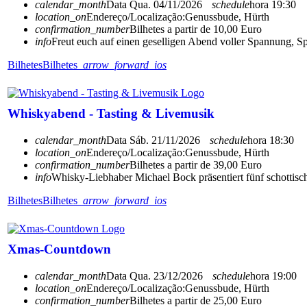
calendar_month
Data
Qua. 04/11/2026
schedule
hora
19:30
location_on
Endereço/Localização:
Genussbude, Hürth
confirmation_number
Bilhetes a partir de 10,00 Euro
info
Freut euch auf einen geselligen Abend voller Spannung, S
Bilhetes
Bilhetes
arrow_forward_ios
Whiskyabend - Tasting & Livemusik
calendar_month
Data
Sáb. 21/11/2026
schedule
hora
18:30
location_on
Endereço/Localização:
Genussbude, Hürth
confirmation_number
Bilhetes a partir de 39,00 Euro
info
Whisky-Liebhaber Michael Bock präsentiert fünf schottisc
Bilhetes
Bilhetes
arrow_forward_ios
Xmas-Countdown
calendar_month
Data
Qua. 23/12/2026
schedule
hora
19:00
location_on
Endereço/Localização:
Genussbude, Hürth
confirmation_number
Bilhetes a partir de 25,00 Euro