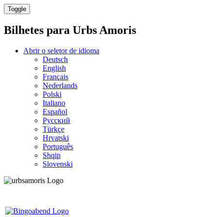
Toggle
Bilhetes para
Urbs Amoris
Abrir o seletor de idioma
Deutsch
English
Français
Nederlands
Polski
Italiano
Español
Русский
Türkçe
Hrvatski
Português
Shqip
Slovenski